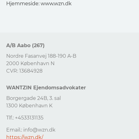
Hjemmeside: www.wzn.dk
A/B Aabo (267)
Nordre Fasanvej 188-190 A-B
2000 København N
CVR: 13684928
WANTZIN Ejendomsadvokater
Borgergade 24B, 3. sal
1300 København K
Tlf.: +4533131135
Email.:
info@wzn.dk
https://wzn.dk/